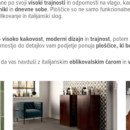
ne po svoji
visoki trajnosti
in odpornosti na vlago, kar
iki
in
dnevne sobe
. Ploščice so ne samo funkcionaln
ovanje in italijanski slog.
o
visoko kakovost
,
moderni dizajn
in
trajnost
, potem 
zornostjo do detajlov vam podjetje ponuja
ploščice, ki 
 da vas navduši z italijanskim
oblikovalskim čarom
in