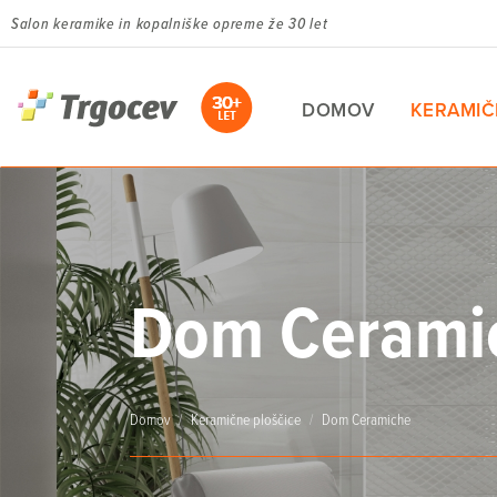
Skip
Salon keramike in kopalniške opreme že 30 let
to
main
content
DOMOV
KERAMIČ
Dom Cerami
Domov
Keramične ploščice
Dom Ceramiche