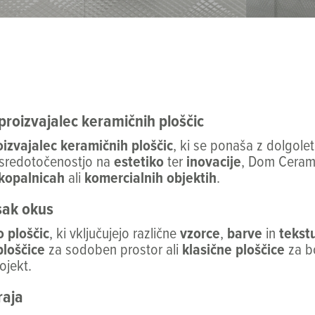
proizvajalec keramičnih ploščic
roizvajalec keramičnih ploščic
, ki se ponaša z dolgolet
sredotočenostjo na
estetiko
ter
inovacije
, Dom Cerami
kopalnicah
ali
komercialnih objektih
.
vsak okus
o ploščic
, ki vključujejo različne
vzorce
,
barve
in
tekst
loščice
za sodoben prostor ali
klasične ploščice
za bo
ojekt.
raja