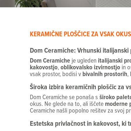
KERAMIČNE PLOŠČICE ZA VSAK OKUS
Dom Ceramiche: Vrhunski italijanski 
Dom Ceramiche
je ugleden
italijanski p
kakovostjo
,
oblikovalsko izvirnostjo
in o
vsak prostor, bodisi v
bivalnih prostorih
,
Široka izbira keramičnih ploščic za 
Dom Ceramiche se ponaša s
široko palet
okus. Ne glede na to, ali iščete
moderne p
Ceramiche našli popolno rešitev za svoj pr
Estetska privlačnost in kakovost, ki t