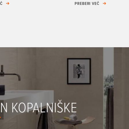
EČ
PREBERI VEČ
IN KOPALNIŠKE
T