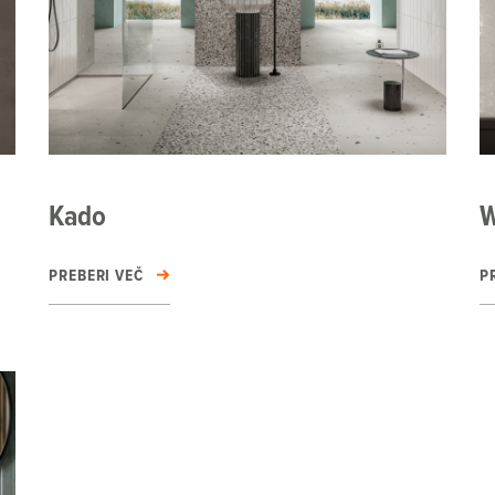
Kado
W
PREBERI VEČ
P