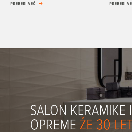
PREBERI VEČ
PREBERI V
SALON KERAMIKE 
OPREME
ŽE 30 LE