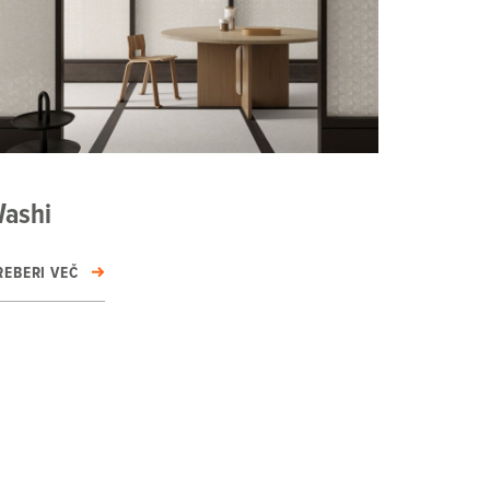
ashi
REBERI VEČ